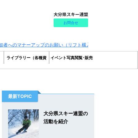
大分県スキー連盟
お問合せ
へのマナーアップのお願い（リフト横入り・割込み防止）
ライブラリー（各種資
イベント写真閲覧･販売
料）
最新TOPIC
大分県スキー連盟の
活動を紹介