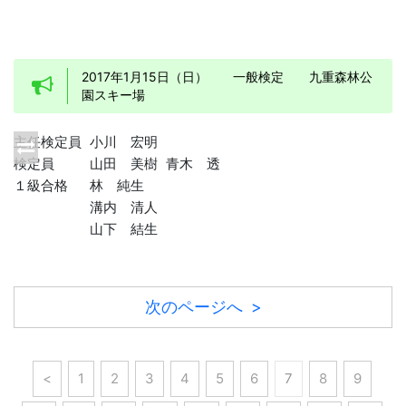
2017年1月15日（日） 一般検定 九重森林公
園スキー場
主任検定員
小川 宏明
検定員
山田 美樹
青木 透
１級合格
林 純生
溝内 清人
山下 結生
次のページへ >
<
1
2
3
4
5
6
7
8
9