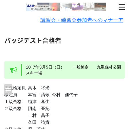
講習会・練習会参加者へのマナーアップの
バッジテスト合格者
2017年3月5日（日） 一般検定 九重森林公園
スキー場
主任検定員
高木 将光
検定員
本宮 清敬
今村 佳代子
１級合格
梅津 孝生
２級合格
阿南 亜紀
上村 昌子
久田 裕貴