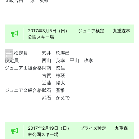
３級合格
原 英雄
2017年3月5日（日） ジュニア検定 九重森林
公園スキー場
主任検定員
穴井 玖寿己
検定員
西山 英幸
平山 政孝
ジュニア１級合格
阿南 悠生
古賀 椋瑛
近藤 陽太
ジュニア２級合格
武石 蒼惟
武石 かえで
2017年2月19日（日） プライズ検定 九重森
林公園スキー場