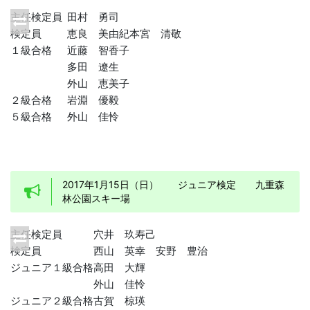
主任検定員
田村 勇司
検定員
恵良 美由紀
本宮 清敬
１級合格
近藤 智香子
多田 遼生
外山 恵美子
２級合格
岩淵 優毅
５級合格
外山 佳怜
2017年1月15日（日） ジュニア検定 九重森
林公園スキー場
主任検定員
穴井 玖寿己
検定員
西山 英幸
安野 豊治
ジュニア１級合格
高田 大輝
外山 佳怜
ジュニア２級合格
古賀 椋瑛