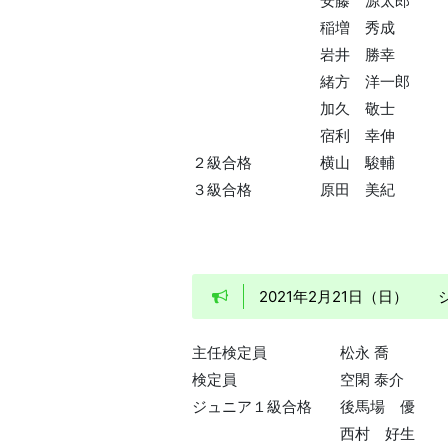
安藤 源太郎
稲増 秀成
岩井 勝幸
緒方 洋一郎
加久 敬士
宿利 幸伸
２級合格
横山 駿輔
３級合格
原田 美紀
2021年2月21日（日）
主任検定員
松永 喬
検定員
空閑 泰介
ジュニア１級合格
後馬場 優
西村 好生