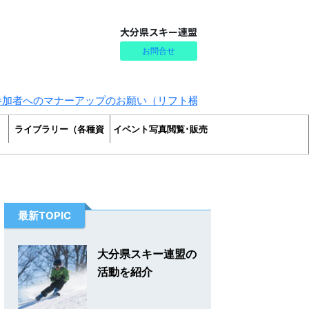
大分県スキー連盟
お問合せ
へのマナーアップのお願い（リフト横入り・割込み防止）
ライブラリー（各種資
イベント写真閲覧･販売
料）
最新TOPIC
大分県スキー連盟の
活動を紹介