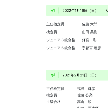
2022年1月16日（日）
主任検定員
佐藤 太郎
検定員
山田 美樹
ジュニア３級合格
釘宮 彩
ジュニア６級合格
宇都宮 達彦
2021年2月21日（日）
主任検定員
戎野 輝彦
検定員
佐藤 公亮
１級合格
高倉 綾