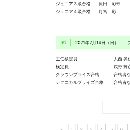
ジュニア３級合格
原田 彩寿
ジュニア４級合格
釘宮 彩
2021年2月14日（日）
主任検定員
大西 晃
検定員
戎野 輝
クラウンプライズ合格
合格者
テクニカルプライズ合格
合格者
<
1
2
3
4
5
6