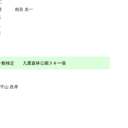
仁
彦
相良 友一
亮
人
典
 一般検定 九重森林公園スキー場
平山 政孝