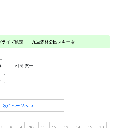
 プライズ検定 九重森林公園スキー場
仁
彦
相良 友一
なし
なし
次のページへ >
7
8
9
10
11
12
13
14
15
16