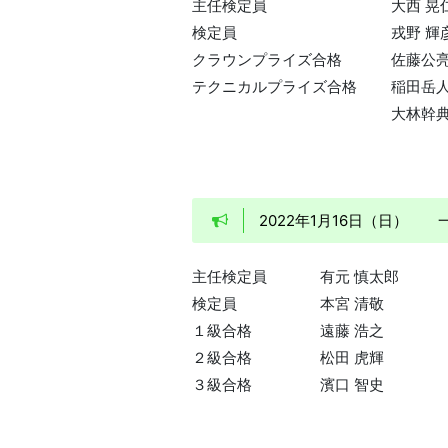
主任検定員
大西 晃
検定員
戎野 輝
クラウンプライズ合格
佐藤公
テクニカルプライズ合格
稲田岳
大林幹
2022年1月16日（日）
主任検定員
有元 慎太郎
検定員
本宮 清敬
１級合格
遠藤 浩之
２級合格
松田 虎輝
３級合格
濱口 智史