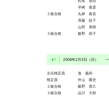
松尾 朋浩
半崎 俊彦
２級合格
丸林 眞吾
斉藤 紋子
山田 美樹
３級合格
飯野 節子
2008年2月3日（日）
主任検定員
進 義和
検定員
外山 隆史
２級合格
飯野 貴久
３級合格
品川 大助