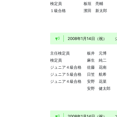
検定員
板垣 亮輔
１級合格
濱田 新太郎
2008年1月14日（祝
主任検定員
板井 元博
検定員
麻生 純二
ジュニア４級合格
佐藤 花南
ジュニア５級合格
日笠 航希
ジュニア４級合格
安野 花菜
安野 健太郎
2008年1月14日（祝