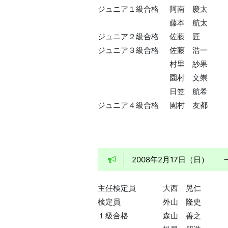
ジュニア１級合格
阿南 慶太
藤本 航太
ジュニア２級合格
佐藤 匠
ジュニア３級合格
佐藤 浩一
村里 紗果
園村 文崇
日笠 航希
ジュニア４級合格
園村 友都
2008年2月17日（日）
主任検定員
大西 晃仁
検定員
外山 隆史
１級合格
森山 善之