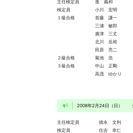
主任検定員
進 義和
検定員
小川 宏明
１級合格
首藤 謙一
三浦 敏郎
廣津 三丈
北川 岳裕
田原 亮二
２級合格
菊池 浩
３級合格
中山 正剛
高茂 ゆかり
2008年2月24日（日
主任検定員
徳永 文利
検定員
住吉 幸仁