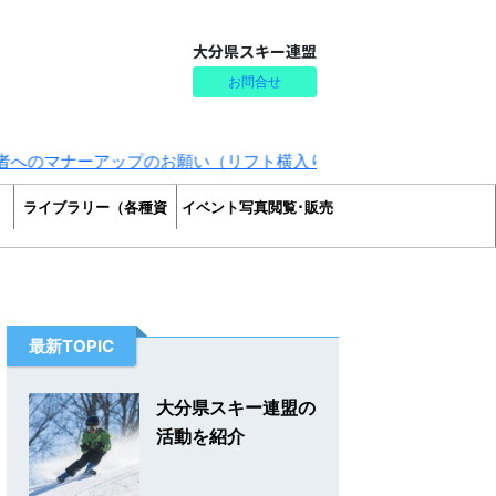
大分県スキー連盟
お問合せ
アップのお願い（リフト横入り・割込み防止）
ライブラリー（各種資
イベント写真閲覧･販売
料）
最新TOPIC
大分県スキー連盟の
活動を紹介