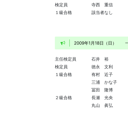
検定員
寺西 重信
１級合格
該当者なし
2009年1月18日（日）
主任検定員
石井 裕
検定員
徳永 文利
１級合格
有村 近子
三浦 かな子
冨田 隆博
２級合格
長瀬 光央
丸山 眞弘