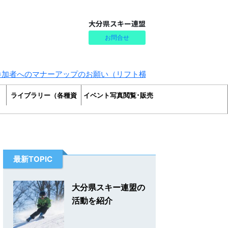
大分県スキー連盟
お問合せ
ーアップのお願い（リフト横入り・割込み防止）
ライブラリー（各種資
イベント写真閲覧･販売
料）
最新TOPIC
大分県スキー連盟の
活動を紹介