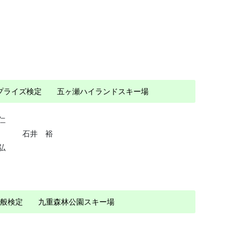
） プライズ検定 五ヶ瀬ハイランドスキー場
仁
石井 裕
弘
 一般検定 九重森林公園スキー場