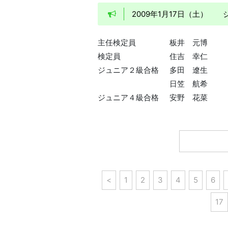
2009年1月17日（土）
主任検定員
板井 元博
検定員
住吉 幸仁
ジュニア２級合格
多田 遼生
日笠 航希
ジュニア４級合格
安野 花菜
<
1
2
3
4
5
6
17