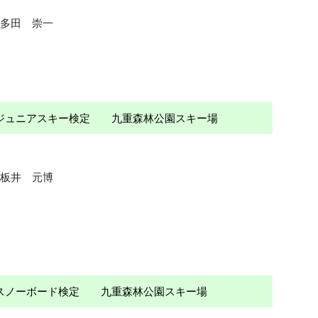
多田 崇一
） ジュニアスキー検定 九重森林公園スキー場
板井 元博
） スノーボード検定 九重森林公園スキー場