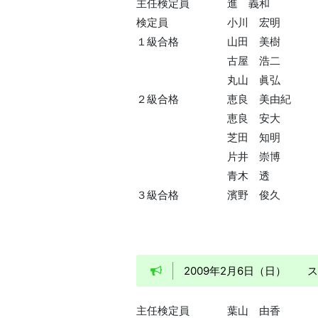
主任検定員
進 義和
検定員
小川 宏明
１級合格
山田 美樹
古屋 浩二
丸山 眞弘
２級合格
恵良 美由紀
恵良 安大
芝田 知明
片井 崇博
青木 透
３級合格
濱野 俊久
2009年2月6日（日）
主任検定員
葉山 由香