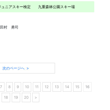
 ジュニアスキー検定 九重森林公園スキー場
田村 勇司
次のページへ >
7
8
9
10
11
12
13
14
15
16
18
19
20
>