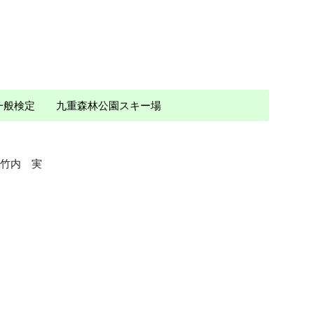
 一般検定 九重森林公園スキー場
竹内 実