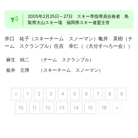
2005年2月25日～27日 スキー準指導員合格者 鳥
取県大山スキー場 福岡県スキー連盟主管
井口 祐子（スキーチーム スノーマン）亀井 英樹（チ
ーム スクランブル）住吉 幸仁（（大分すべろー会））
麻生 純二
（チーム スクランブル）
板井 元博
（スキーチーム スノーマン）
<
1
2
3
4
5
6
7
8
9
10
11
12
13
14
15
16
>